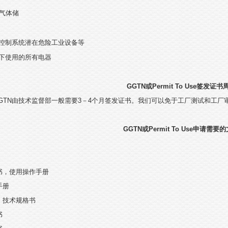
气体储
控制系统潜在危险工业设备等
下使用的所有电器
GGTN
或
Permit To Use
签发证书
GTN
由技术监督部一般需要
3
－
4
个月签发证书。我们可以免于工厂测试和工厂
GGTN
或
Permit To Use
申请需要的
书，使用操作手册
手册
，技术规格书
书