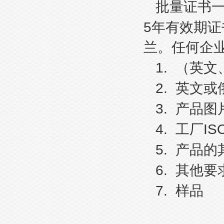
批量证书
5
年有效期证
兰。任何企
1.
（英文
2.
英文或
3.
产品图
4.
IS
工厂
5.
产品的
6.
其他要
7.
样品