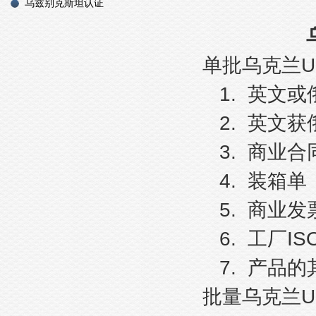
乌兹别克斯坦认证
U
单批乌克兰
1.
英文或
2.
英文获
3.
商业合
4.
装箱单
5.
商业发
6.
IS
工厂
7.
产品的
U
批量乌克兰